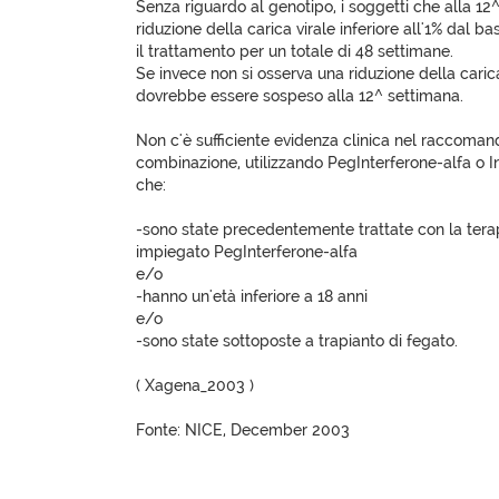
Senza riguardo al genotipo, i soggetti che alla 1
riduzione della carica virale inferiore all'1% dal 
il trattamento per un totale di 48 settimane.
Se invece non si osserva una riduzione della carica 
dovrebbe essere sospeso alla 12^ settimana.
Non c'è sufficiente evidenza clinica nel raccomand
combinazione, utilizzando PegInterferone-alfa o I
che:
-sono state precedentemente trattate con la tera
impiegato PegInterferone-alfa
e/o
-hanno un'età inferiore a 18 anni
e/o
-sono state sottoposte a trapianto di fegato.
( Xagena_2003 )
Fonte: NICE, December 2003