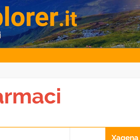
armaci
Xagena