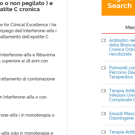
o o non pegilato ) e
Search
atite C cronica
e for Clinical Excellence ) ha
Me
mpiego dell'Interferone-alfa (
trattamento dell'epatite C
Antibiotici n
della Bronc
Cronica Ostru
riacutizzata
Interferone-alfa e Ribavirina
superiore ai 18 anni con
Polmoniti com
Percorso Dia
Terapeutico
trattamento di combinazione
Terapia Antib
Infezioni Uri
 Interferone-alfa o con
Complicate C
Sinusiti Masce
rone-alfa ( in monoterapia o
Odontogene
Terapia Antib
alfa solo in monoterapia e