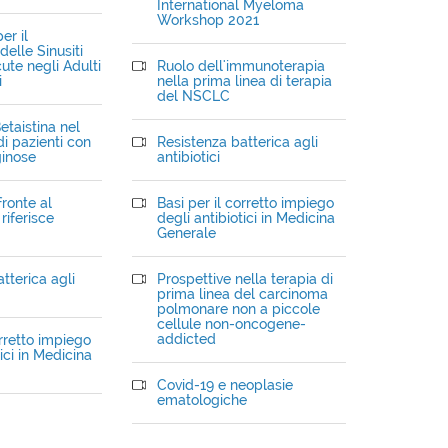
International Myeloma
Workshop 2021
er il
elle Sinusiti
ute negli Adulti
Ruolo dell'immunoterapia
i
nella prima linea di terapia
del NSCLC
etaistina nel
i pazienti con
Resistenza batterica agli
ginose
antibiotici
fronte al
Basi per il corretto impiego
riferisce
degli antibiotici in Medicina
Generale
tterica agli
Prospettive nella terapia di
prima linea del carcinoma
polmonare non a piccole
cellule non-oncogene-
addicted
orretto impiego
ici in Medicina
Covid-19 e neoplasie
ematologiche