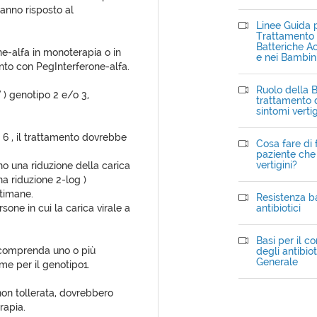
anno risposto al
Linee Guida p
Trattamento d
Batteriche Ac
e-alfa in monoterapia o in
e nei Bambin
ento con PegInterferone-alfa.
Ruolo della B
 ) genotipo 2 e/o 3,
trattamento d
sintomi verti
 6 , il trattamento dovrebbe
Cosa fare di 
paziente che 
vertigini?
o una riduzione della carica
na riduzione 2-log )
ttimane.
Resistenza ba
sone in cui la carica virale a
antibiotici
Basi per il c
e comprenda uno o più
degli antibiot
Generale
ome per il genotipo1.
 non tollerata, dovrebbero
rapia.