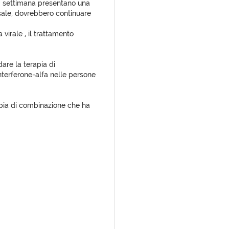
2^ settimana presentano una
basale, dovrebbero continuare
virale , il trattamento
are la terapia di
nterferone-alfa nelle persone
pia di combinazione che ha