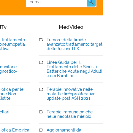
dTv
MedVideo
el trattamento
Tumore della tiroide
opneumopatia
avanzato: trattamento target
ttiva
delle fusioni TRK
Linee Guida per il
unitarie -
Trattamento delle Sinusiti
gnostico-
Batteriche Acute negli Adulti
e nei Bambini
iotica per le
Terapie innovative nelle
narie Non-
malattie linfoproliferative:
istite
update post ASH 2021
llari
Terapie immunologiche
nelle neoplasie mieloidi
iotica Empirica
Aggiornamenti da