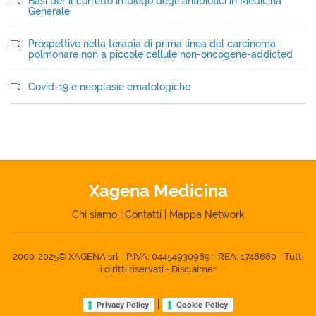
Basi per il corretto impiego degli antibiotici in Medicina
Generale
Prospettive nella terapia di prima linea del carcinoma
polmonare non a piccole cellule non-oncogene-addicted
Covid-19 e neoplasie ematologiche
Xagena Medicina
Chi siamo
|
Contatti
|
Mappa Network
2000-2025© XAGENA srl - P.IVA: 04454930969 - REA: 1748680 - Tutti
i diritti riservati -
Disclaimer
|
Privacy Policy
Cookie Policy