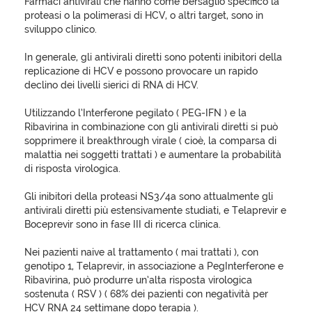
Farmaci antivirali che hanno come bersaglio specifico la
proteasi o la polimerasi di HCV, o altri target, sono in
sviluppo clinico.
In generale, gli antivirali diretti sono potenti inibitori della
replicazione di HCV e possono provocare un rapido
declino dei livelli sierici di RNA di HCV.
Utilizzando l’Interferone pegilato ( PEG-IFN ) e la
Ribavirina in combinazione con gli antivirali diretti si può
sopprimere il breakthrough virale ( cioè, la comparsa di
malattia nei soggetti trattati ) e aumentare la probabilità
di risposta virologica.
Gli inibitori della proteasi NS3/4a sono attualmente gli
antivirali diretti più estensivamente studiati, e Telaprevir e
Boceprevir sono in fase III di ricerca clinica.
Nei pazienti naive al trattamento ( mai trattati ), con
genotipo 1, Telaprevir, in associazione a PegInterferone e
Ribavirina, può produrre un’alta risposta virologica
sostenuta ( RSV ) ( 68% dei pazienti con negatività per
HCV RNA 24 settimane dopo terapia ).