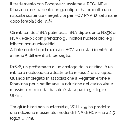
Il trattamento con Boceprevir, assieme a PEG-INF e
Ribavirina, nei pazienti con genotipo 1 ha prodotto una
risposta sostenuta ( negatività per HCV RNA 12 settimane
dopo terapia ) del 74%.
Gli inibitori dell’RNA polimerasi RNA-dipendente NS5B di
HCV ( RdRp ) comprendono gli inibitori nucleosidici e gli
inibitori non-nucleosidici.
All’interno della polimerasi di HCV sono stati identificati
almeno 5 differenti siti bersaglio.
R1626, un profarmaco di un analogo della citidina, è un
inibitore nucleotidico attualmente in fase 2 di sviluppo.
Quando impiegato in associazione a PegInterferone e
Ribavirina per 4 settimane, la riduzione del carico virale
massimo, medio, dal basale è stata pari a 5,2 log10
UI/ml.
Tra gli inibitori non-nucleosidici, VCH-759 ha prodotto
una riduzione massimale media di RNA di HCV fino a 2,5
log10 UI/ml.