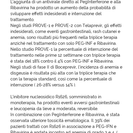
L’aggiunta di un antivirale diretto al PegInterferone e alla
Ribavirina ha prodotto un aumento della probabilità di
sviluppare effetti indesiderati e interruzione del
trattamento.
Negli studi PROVE-1 e PROVE-2 con Telaprevir, gli effetti
indesiderati, come eventi gastrointestinali, rash cutanei e
anemia, sono risultati più frequenti nella triplice terapia
anziché nel trattamento con solo PEG-INF e Ribavirina.
Nello studio PROVE-1 la percentuale di interruzione del
trattamento nelle prime 12 settimane con triplice terapia
è stata del 18% contro il 4% con PEG-INF e Ribavirina.
Negli studi di fase II di Boceprevir, l’incidenza di anemia e
disgeusia è risultata più alta con la triplice terapia che
con la terapia standard, così come la percentuale di
interruzione ( 26-28% versus 14% ).
L’inibitore nucleosidico R1626, somministrato in
monoterapia, ha prodotto eventi avversi gastrointestinali
e leucopenia da lieve a moderata, reversibile.
In combinazione con PegInterferone e Ribavirina, è stata
osservata ulteriore tossicità ematologica. Il 39% dei
pazienti trattati con R1626 in associazione a PEG-IFN e
Ribavirina è andata incontro ad anemia di grado 3 e 4. (