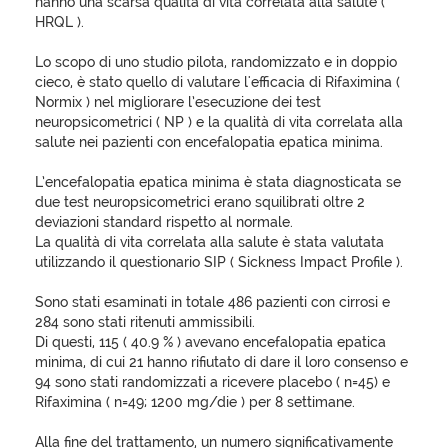
hanno una scarsa qualità di vita correlata alla salute (
HRQL ).
Lo scopo di uno studio pilota, randomizzato e in doppio
cieco, è stato quello di valutare l'efficacia di Rifaximina (
Normix ) nel migliorare l’esecuzione dei test
neuropsicometrici ( NP ) e la qualità di vita correlata alla
salute nei pazienti con encefalopatia epatica minima.
L’encefalopatia epatica minima è stata diagnosticata se
due test neuropsicometrici erano squilibrati oltre 2
deviazioni standard rispetto al normale.
La qualità di vita correlata alla salute è stata valutata
utilizzando il questionario SIP ( Sickness Impact Profile ).
Sono stati esaminati in totale 486 pazienti con cirrosi e
284 sono stati ritenuti ammissibili.
Di questi, 115 ( 40.9 % ) avevano encefalopatia epatica
minima, di cui 21 hanno rifiutato di dare il loro consenso e
94 sono stati randomizzati a ricevere placebo ( n=45) e
Rifaximina ( n=49; 1200 mg/die ) per 8 settimane.
Alla fine del trattamento, un numero significativamente