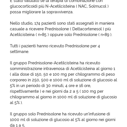
È stato valutato se la terapia di combinazione con
glucocorticoidi più N-Acetilcisteina ( NAC, Solmucol )
possa migliorare la sopravvivenza.
Nello studio, 174 pazienti sono stati assegnati in maniera
casuale a ricevere Prednisolone ( Deltacortenesol ) più
Acetilcisteina ( n=85 ) oppure solo Prednisolone ( n=89 ).
Tutti i pazienti hanno ricevuto Prednisolone per 4
settimane.
Il gruppo Prednisolone-Acetilcisteina ha ricevuto
somministrazione intravenosa di Acetilcisteina al giorno 1
( alla dose di 150, 50 e 100 mg per chilogrammo di peso
corporeo in 250, 500 e 1000 ml di soluzione di glucosio al
5% in un periodo di 30 minuti, 4 ore e 16 ore,
rispettivamente ) e nei giorni da 2 a 5 ( 100 mg per
chilogrammo al giorno in 1000 ml di soluzione di glucosio
al 5% ).
Il gruppo solo Prednisolone ha ricevuto un’infusione di
1000 ml di soluzione di glucosio al 5% al giorno nei giorni
da 1 a 5.