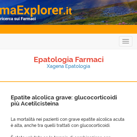
Togg
navig
Epatologia Farmaci
Xagena Epatologia
Epatite alcolica grave: glucocorticoidi
più Acetilcisteina
La mortalità nei pazienti con grave epatite alcolica acuta
è alta, anche tra quelli trattati con glucocorticoidi.